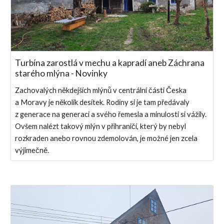
Turbína zarostlá v mechu a kapradí aneb Záchrana
starého mlýna - Novinky
Zachovalých někdejších mlýnů v centrální části Česka
a Moravy je několik desítek. Rodiny si je tam předávaly
z generace na generaci a svého řemesla a minulosti si vážily.
Ovšem nalézt takový mlýn v příhraničí, který by nebyl
rozkraden anebo rovnou zdemolován, je možné jen zcela
výjimečně.