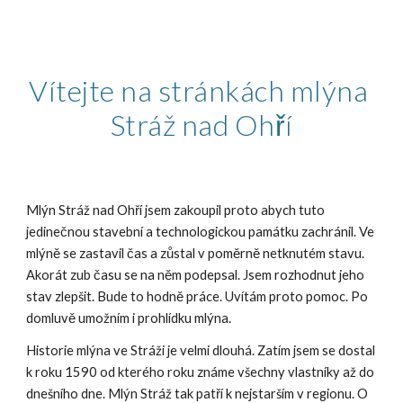
Vítejte na stránkách mlýna
Stráž nad Ohří
Mlýn Stráž nad Ohří jsem zakoupil proto abych tuto
jedinečnou stavební a technologickou památku zachránil. Ve
mlýně se zastavil čas a zůstal v poměrně netknutém stavu.
Akorát zub času se na něm podepsal. Jsem rozhodnut jeho
stav zlepšit. Bude to hodně práce. Uvítám proto pomoc. Po
domluvě umožním i prohlídku mlýna.
Historie mlýna ve Stráži je velmi dlouhá. Zatím jsem se dostal
k roku 1590 od kterého roku známe všechny vlastníky až do
dnešního dne. Mlýn Stráž tak patří k nejstarším v regionu. O